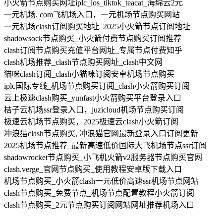
小火箭节点购买网址iplc_ios_tiktok_teacat_海绵云2元
一元机场. com飞机场入口，一元机场节点购买网站
一元机场clash订阅购买地址_2025小火箭节点订阅地址
shadowsock节点购买_小火箭付费节点购买订阅推荐
clash订阅节点购买充值平台网址_专属节点付费知乎
clash机场推荐_clash节点购买网址_clash中文网
猫咪clash订阅_clash小猫咪订阅安卓机场节点购买
iplc国际专线_机场节点购买订阅_clash小火箭购买订阅
云上极速clash购买_yunfast小火箭购买平台登录入口
桔子云机场ssr登录入口，juzicloud机场节点购买订阅
极速云机场节点购买，2025极速云clash小火箭订阅
冲浪猫clash节点购买, 冲浪猫官网最新登录入口订阅更新
2025机场节点推荐_最新高速低价国际大飞机场节点ssr订阅
shadowrocket节点购买_小飞机火箭v2服务器节点购买官网
clash.verge_官网节点购买_使用教程安卓版下载入口
机场节点购买_小火箭clash一元低价高速ssr机场节点网站
clash节点购买_免费节点_机场节点配置教程小火箭订阅
clash节点购买_2元节点购买订阅网站网址推荐机场入口